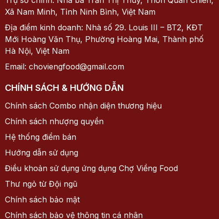
CÔNG TY CỔ PHẦN CHỢ VIỀNG FOOD
Hotline: 1900.8676
Giấy phép kinh doanh số: 0110896597 do Sở kế hoạch
và đầu tư thành phố Hà Nội cấp ngày 22/11/2024
Trụ sở chính: Nhà bà Trần Thị Thùy, Thôn Quán Chiền,
Xã Nam Minh, Tỉnh Ninh Bình, Việt Nam