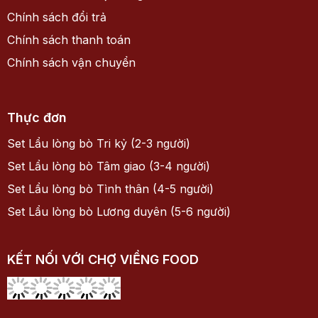
Địa điểm kinh doanh: Nhà số 29. Louis III – BT2, KĐT
Mới Hoàng Văn Thụ, Phường Hoàng Mai, Thành phố
Hà Nội, Việt Nam
Email: choviengfood@gmail.com
CHÍNH SÁCH & HƯỚNG DẪN
Chính sách Combo nhận diện thương hiệu
Chính sách nhượng quyền
Hệ thống điểm bán
Hướng dẫn sử dụng
Điều khoản sử dụng ứng dụng Chợ Viềng Food
Thư ngỏ từ Đội ngũ
Chính sách bảo mật
Chính sách bảo vệ thông tin cá nhân
Chính sách đổi trả