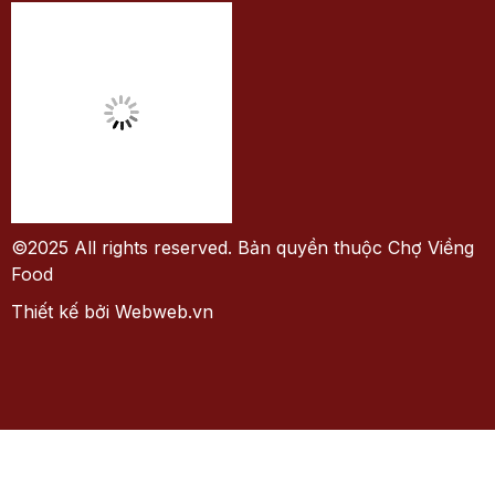
Chính sách thanh toán
Chính sách vận chuyển
Thực đơn
Set Lẩu lòng bò Tri kỷ (2-3 người)
Set Lẩu lòng bò Tâm giao (3-4 người)
Set Lẩu lòng bò Tình thân (4-5 người)
Set Lẩu lòng bò Lương duyên (5-6 người)
KẾT NỐI VỚI CHỢ VIỀNG FOOD