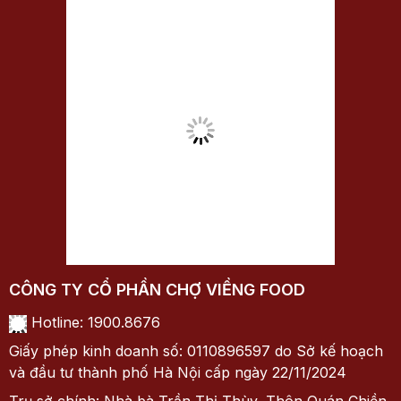
Tham quan Nhà máy JVL: Bước chuẩn bị
cho sản phẩm chiến lược Lẩu Chợ Viềng
Đoàn Viên?
Trong những năm gần đây, thị trường thực
phẩm chứng kiến sự thay đổi rõ rệt trong
hành…
Đọc tiếp
XEM TẤT CẢ